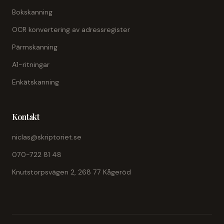
Bokskanning
OCR konvertering av adressregister
Pärmskanning
A1-ritningar
Enkätskanning
Kontakt
niclas@skriptoriet.se
070-722 81 48
Knutstorpsvägen 2, 268 77 Kågeröd