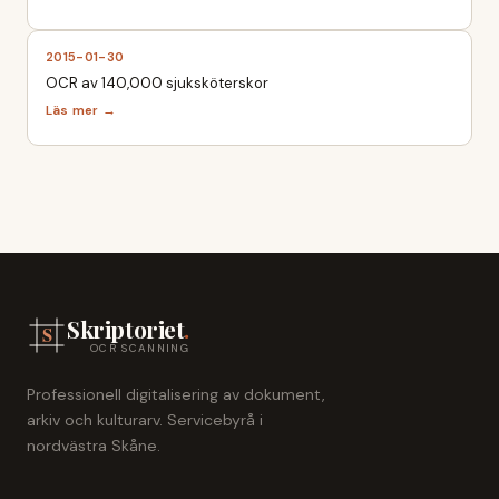
2015-01-30
OCR av 140,000 sjuksköterskor
Skriptoriet
.
OCR SCANNING
Professionell digitalisering av dokument,
arkiv och kulturarv. Servicebyrå i
nordvästra Skåne.